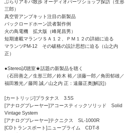
ぶらりアキバ散歩 オーディオパーツショップ探訪（生形
三郎）
真空管アンプキット注目の新製品
バックロードホーン読者製作例
火の鳥電機 拡大版（峰尾昌男）
短期連載マランツＳＡ１２、ＰＭ１２の詳細に迫る
マランツPM-12 その破格の設計思想に迫る（山之内
正）
●Stereo試聴室★話題の新製品を聴く
（石田善之／生形三郎／鈴木 裕／須藤一郎／角田郁雄／
福田雅光／藤岡 誠／山之内 正：遠藤正奥[解説]）
[カートリッジ]プラタナス 3.5S
[アナログプレーヤー]アコースティックソリッド Solid
Vintage System
[アナログプレーヤー]テクニクス SL-1000R
[CDトランスポート]ニュープライム CDT-8