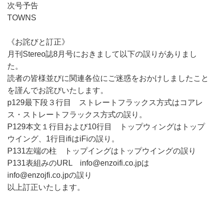
次号予告
TOWNS
《お詫びと訂正》
月刊Stereo誌8月号におきまして以下の誤りがありまし
た。
読者の皆様並びに関連各位にご迷惑をおかけしましたこと
を謹んでお詫びいたします。
p129最下段３行目 ストレートフラックス方式はコアレ
ス・ストレートフラックス方式の誤り。
P129本文１行目および10行目 トップウィングはトップ
ウイング、1行目ifiはiFiの誤り。
P131左端の柱 トップイングはトップウイングの誤り
P131表組みのURL info@enzoifi.co.jpは
info@enzojfi.co.jpの誤り
以上訂正いたします。