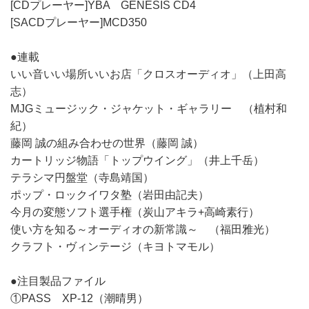
[CDプレーヤー]YBA GENESIS CD4
[SACDプレーヤー]MCD350
●連載
いい音いい場所いいお店「クロスオーディオ」（上田高
志）
MJGミュージック・ジャケット・ギャラリー （植村和
紀）
藤岡 誠の組み合わせの世界（藤岡 誠）
カートリッジ物語「トップウイング」（井上千岳）
テラシマ円盤堂（寺島靖国）
ポップ・ロックイワタ塾（岩田由記夫）
今月の変態ソフト選手権（炭山アキラ+高崎素行）
使い方を知る～オーディオの新常識～ （福田雅光）
クラフト・ヴィンテージ（キヨトマモル）
●注目製品ファイル
①PASS XP-12（潮晴男）