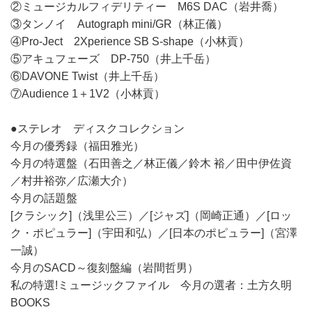
②ミュージカルフィデリティー M6S DAC（岩井喬）
③タンノイ Autograph mini/GR（林正儀）
④Pro-Ject 2Xperience SB S-shape（小林貢）
⑤アキュフェーズ DP-750（井上千岳）
⑥DAVONE Twist（井上千岳）
⑦Audience 1＋1V2（小林貢）
●ステレオ ディスクコレクション
今月の優秀録（福田雅光）
今月の特選盤（石田善之／林正儀／鈴木 裕／田中伊佐資
／村井裕弥／広瀬大介）
今月の話題盤
[クラシック]（浅里公三）／[ジャズ]（岡崎正通）／[ロッ
ク・ポピュラー]（宇田和弘）／[日本のポピュラー]（宮澤
一誠）
今月のSACD～復刻盤編（岩間哲男）
私の特選!ミュージックファイル 今月の選者：土方久明
BOOKS