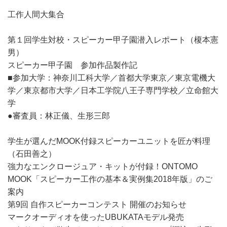
工作人間大集合
第１回学生対校・スピーカー甲子園潜入レポート（榎本憲
男）
スピーカー甲子園 参加作品製作記
■参加大学：神奈川工科大学／首都大学東京／東京電機大
学／東京都市大学／日本工学院八王子専門学校／立命館大
学
●審査員：林正儀、生形三郎
学生が選んだMOOK付録スピーカーユニットを匠が料理
（石田善之）
強力なエンクロージュア・キットが付録！ONTOMO
MOOK「スピーカー工作の基本＆実例集2018年版」のご
案内
第9回 自作スピーカーコンテスト 開催のお知らせ
マークオーディオを使ったUBUKATAモデル発売