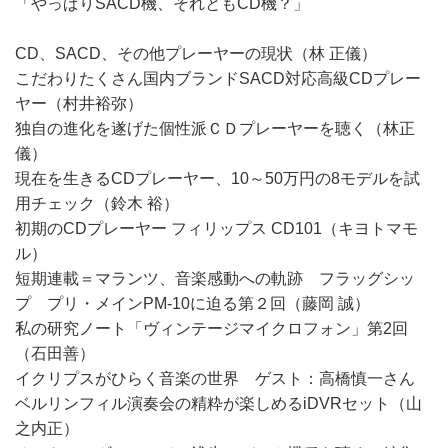
「やっぱりSACD機、それともCD機？」
CD、SACD、その他プレーヤーの現状（林 正儀）
こだわりたくさん国内ブランドSACD対応高級CDプレー
ヤー（村井裕弥）
独自の進化を遂げた個性派ＣＤプレーヤーを聴く（林正
儀）
現在を生きるCDプレーヤー、10～50万円の8モデルを試
用チェック（鈴木 裕）
初期のCDプレーヤー フィリップス CD101（キヨトマモ
ル）
短期連載＝マランツ、音楽感動への軌跡 フラッグシッ
プ プリ・メインPM-10に迫る第２回（藤岡 誠）
私の研究ノート「ヴィンテージマイクロフォン」第2回
（石田善）
イクリプスがひらく音楽の世界 ゲスト：高橋慎一さん
ベルリンフィル演奏会の精粋が楽しめるiDVRセット（山
之内正）