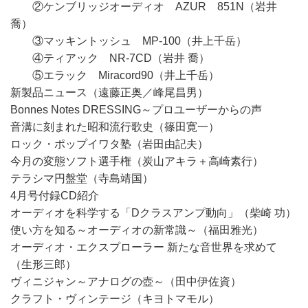
②ケンブリッジオーディオ AZUR 851N（岩井
喬）
③マッキントッシュ MP-100（井上千岳）
④ティアック NR-7CD（岩井 喬）
⑤エラック Miracord90（井上千岳）
新製品ニュース（遠藤正奥／峰尾昌男）
Bonnes Notes DRESSING～プロユーザーからの声
音溝に刻まれた昭和流行歌史（篠田寛一）
ロック・ポップイワタ塾（岩田由記夫）
今月の変態ソフト選手権（炭山アキラ＋高崎素行）
テラシマ円盤堂（寺島靖国）
4月号付録CD紹介
オーディオを科学する「Dクラスアンプ動向」（柴崎 功）
使い方を知る～オーディオの新常識～（福田雅光）
オーディオ・エクスプローラー 新たな音世界を求めて
（生形三郎）
ヴィニジャン～アナログの壺～（田中伊佐資）
クラフト・ヴィンテージ（キヨトマモル）