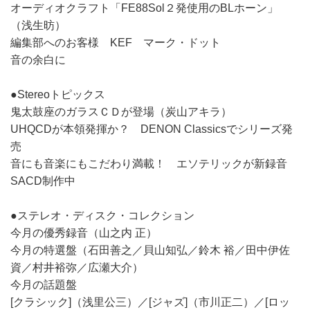
オーディオクラフト「FE88Sol２発使用のBLホーン」
（浅生昉）
編集部へのお客様 KEF マーク・ドット
音の余白に
●Stereoトピックス
鬼太鼓座のガラスＣＤが登場（炭山アキラ）
UHQCDが本領発揮か？ DENON Classicsでシリーズ発
売
音にも音楽にもこだわり満載！ エソテリックが新録音
SACD制作中
●ステレオ・ディスク・コレクション
今月の優秀録音（山之内 正）
今月の特選盤（石田善之／貝山知弘／鈴木 裕／田中伊佐
資／村井裕弥／広瀬大介）
今月の話題盤
[クラシック]（浅里公三）／[ジャズ]（市川正二）／[ロッ