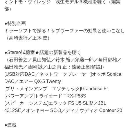
オントモ・ヴィレッジ 浅生モデル３機種を聴く（編集
部）
●特別企画
キラーソフトで探る！サブウーファーの効果と使いこなし
（高崎素行／正木 豊）
●Stereo試聴室★話題の新製品を聴く
（石田善之／貝山知弘／鈴木 裕／須藤一郎／角田郁雄／
福田雅光／藤岡 誠／山之内 正：遠藤正奥[解説]）
[USB対応DAC／ネットワークプレーヤー]オッポ Sonica
DAC／エアー QX-5 Twenty
[プリ・メインアンプ エソテリック]Grandioso F1
[パワーアンプ]トライオード TRX-P88S
[スピーカーシステム]エラック FS U5 SLIM／JBL
4312SE／オンキヨー SC-3／ディナウディオ Contour 20
●連載