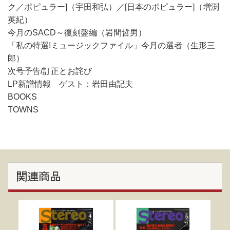
ク／ポピュラー]（宇田和弘）／[日本のポピュラー]（増渕
英紀）
今月のSACD～復刻盤編（岩間哲男）
「私の特選!ミュージックファイル」今月の選者（生形三
郎）
次号予告/訂正とお詫び
LP新譜情報 ゲスト：岩田由記夫
BOOKS
TOWNS
関連商品