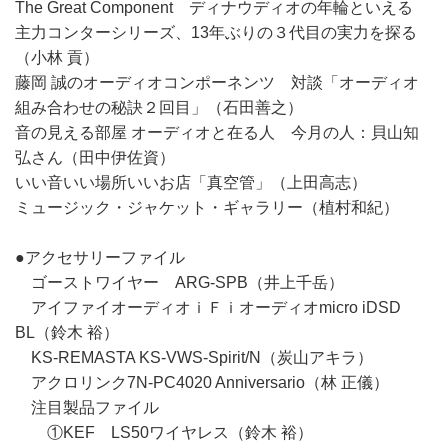
The Great Component ディナウディオの年輪といえる
主力コンターシリーズ、13年ぶりの３代目の実力を探る
（小林 貢）
藤岡 誠のオーディオコンポーネンツ 対談「オーディオ
組み合わせの秘訣２回目」（石田善之）
音の見える部屋 オーディオと在る人 今月の人：貝山知
弘さん（田中伊佐資）
いい音いい場所いいお店「真空管」（上田高志）
ミュージック・ジャケット・ギャラリー（植村和紀）
●アクセサリーファイル
ゴーストワイヤー ARG-SPB（井上千岳）
アイファイオーディオｉＦｉオーディオmicro iDSD
BL（鈴木 裕）
KS-REMASTA KS-VWS-Spirit/N（炭山アキラ）
アクロリンク7N-PC4020 Anniversario（林 正儀）
注目製品ファイル
①KEF LS50ワイヤレス（鈴木 裕）