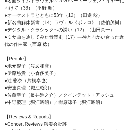
●名曲タイムトラヴェル～2020ベートーヴェン・イヤーに
向けて（38）（平野 昭）
●オーケストラとともに53年（12）（田邊 稔）
●新名曲解体新書（14）ラヴェル《ボレロ》（佐伯茂樹）
●デジタル・クラシックへの誘い（12）（山田真一）
●ミサ曲を通してみた音楽史（17）―神と向かい合った近
代の作曲家（西原 稔）
【People】
●米元響子（渡辺和彦）
●伊藤悠貴（小倉多美子）
●辻 彩奈（片桐卓也）
●安達真理（堀江昭朗）
●佐藤幸子（長井進之介）／クインテット・アッシュ
●中野慶理（堀江昭朗）／樹原涼子（堀江昭朗）
【Reviews & Reports】
●Concert Reviews 演奏会批評