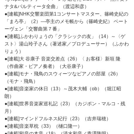
ナタ&パルティータ全曲」（渡辺和彦）
●[連載]NHK交響楽団第1コンサートマスター、篠崎史紀の
「まろ亭」（2）―亭主のメモ帳から（篠崎史紀） ベート
ーヴェン「交響曲第７番」
●[連載]ふかわりょうの「クラシックの友」（14）～〈ゲ
スト〉湯山玲子さん（著述家／プロデューサー）（ふかわ
りょう）
●[連載]大 谷康子 音楽交差点（26）〈 お客様〉新垣 隆
（作曲家・ピアノ奏者）（大谷康子）
●[連載]モナ・飛鳥のスウィーツなピアノの部屋（26）
（モナ・飛鳥）
●[連載]音楽家の休日（13）～茂木大輔（ob）（堀江昭
朗）
●[連載]世界音楽家巡礼記（23）（カジポン・マルコ・残
月）
●[連載]マインドフルネス紀行（23）（吉井瑞穂）
●[連載]音楽草枕（33）（樋口隆一）
●[連載]和音の本音（18）（清水和音／青澤隆明）