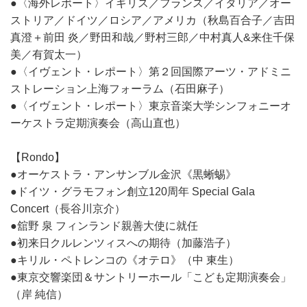
●〈海外レポート〉イギリス／フランス／イタリア／オー
ストリア／ドイツ／ロシア／アメリカ（秋島百合子／吉田
真澄＋前田 炎／野田和哉／野村三郎／中村真人&来住千保
美／有賀太一）
●〈イヴェント・レポート〉第２回国際アーツ・アドミニ
ストレーション上海フォーラム（石田麻子）
●〈イヴェント・レポート〉東京音楽大学シンフォニーオ
ーケストラ定期演奏会（高山直也）
【Rondo】
●オーケストラ・アンサンブル金沢《黒蜥蜴》
●ドイツ・グラモフォン創立120周年 Special Gala
Concert（長谷川京介）
●舘野 泉 フィンランド親善大使に就任
●初来日クルレンツィスへの期待（加藤浩子）
●キリル・ペトレンコの《オテロ》（中 東生）
●東京交響楽団＆サントリーホール「こども定期演奏会」
（岸 純信）