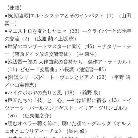
【連載】
●[短期連載]エル・システマとそのインパクト（1）（山田
真一）
●マエストロを友とした日々（33）―クライバーとの晩年
の交流（2）（広渡 勲／上坂 樹）
●世界のコンサートマスターに聞く（46）～ナタリー・チ
ー（南西ドイツ放送交響楽団）（中 東生）
●池辺晋一郎の 大作曲家の音符たち―傑作ア・ラ・カルト
（11）ビゼー「交響曲」ハ長調（池辺晋一郎）
●[対談シリーズ]ベートーヴェンとピアノ（23）（平野 昭
／小山実稚恵）
●ハイクポホヤの光りと風（18）（舘野 泉）
●巨匠たちの「技」と「心」―神は細部に宿る（13）～イ
ツァーク・パールマン／ゲスト：イリア・グリンゴルツ
（vn）（征矢健之介）
●読むオペラ―聴く前に、聴いた後で～グルック《オルフ
ェオとエウリディーチェ》（堀内 修）