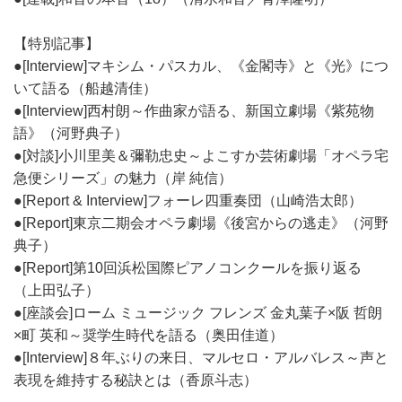
【特別記事】
●[Interview]マキシム・パスカル、《金閣寺》と《光》につ
いて語る（船越清佳）
●[Interview]西村朗～作曲家が語る、新国立劇場《紫苑物
語》（河野典子）
●[対談]小川里美＆彌勒忠史～よこすか芸術劇場「オペラ宅
急便シリーズ」の魅力（岸 純信）
●[Report & Interview]フォーレ四重奏団（山崎浩太郎）
●[Report]東京二期会オペラ劇場《後宮からの逃走》（河野
典子）
●[Report]第10回浜松国際ピアノコンクールを振り返る
（上田弘子）
●[座談会]ローム ミュージック フレンズ 金丸葉子×阪 哲朗
×町 英和～奨学生時代を語る（奥田佳道）
●[Interview]８年ぶりの来日、マルセロ・アルバレス～声と
表現を維持する秘訣とは（香原斗志）