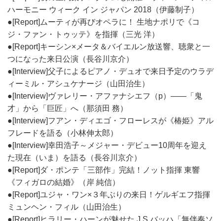
ハーモニー ウィーク イン ジャパン 2018（伊藤制子）
●[Report]ムーティが再びオペラに！ 生地ナポリで《コ
ジ・ファン・トゥッテ》を指揮（三光 洋）
●[Report]キーシン×メータ＆バイエルン放送響、聴衆と一
つになった来日公演（長谷川京介）
●[Interview]父子によるピアノ・デュオで来日予定のウラデ
ィーミル・アシュケナージ（山田治生）
●[Interview]ヴァレリー・アファナシエフ（p）――「鬼
才」から「巨匠」へ（那須田 務）
●[Interview]フアン・ディエゴ・フローレスが《椿姫》アル
フレードを語る（小林伸太郎）
●[Interview]幸田浩子～メジャー・デビュー10周年を迎え
た現在（いま）を語る（長谷川京介）
●[Report]ダ・ポンテ「三部作」完結！ノット指揮 東響
《フィガロの結婚》（岸 純信）
●[Report]ユジャ・ワン×３年ぶりの来日！ゲルギエフ指揮
ミュンヘン・フィル（山田治生）
●[Report]ヒラリー・ハーンが魅せた J.S.バッハ「無伴奏ソ