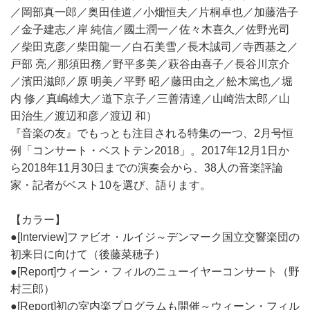
／岡部真一郎／奥田佳道／小畑恒夫／片桐卓也／加藤浩子
／金子建志／岸 純信／國土潤一／佐々木喜久／佐野光司
／柴田克彦／柴田龍一／白石美雪／長木誠司／寺西基之／
戸部 亮／那須田務／野平多美／萩谷由喜子／長谷川京介
／濱田滋郎／原 明美／平野 昭／藤田由之／舩木篤也／堀
内 修／真嶋雄大／道下京子／三善清達／山崎浩太郎／山
田治生／渡辺和彦／渡辺 和）
『音楽の友』でもっとも注目される特集の一つ、2月号恒
例「コンサート・ベストテン2018」。2017年12月1日か
ら2018年11月30日までの演奏会から、38人の音楽評論
家・記者がベスト10を選び、語ります。
【カラー】
●[Interview]ファビオ・ルイジ～デンマーク国立交響楽団の
初来日に向けて（後藤菜穂子）
●[Report]ウィーン・フィルのニューイヤーコンサート（野
村三郎）
●[Report]初の室内楽プログラムも開催～ウィーン・フィル