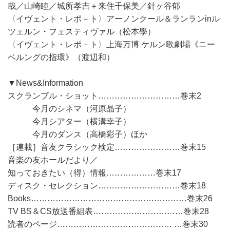
哉／山崎睦／城所孝吉＋来住千保美／針ヶ谷郁
〈イヴェント・レポ－ト〉アーノンクール＆ランランinル
ツェルン・フェスティヴァル（松本學）
〈イヴェント・レポ－ト〉上海万博 ケルン歌劇場《ニー
ベルングの指環》（渡辺和）
▼News&Information
スクランブル・ショット…………………………巻末2
今月のシネマ（河原晶子）
今月シアター（横溝幸子）
今月のダンス（高橋彩子）ほか
［連載］音友クラシック検定……………………巻末15
音楽の友ホールだより／
知っておきたい（得）情報………………巻末17
ディスク・セレクション…………………………巻末18
Books…………………………………………………巻末26
TV BS＆CS放送番組表……………………………巻末28
読者のページ…………………………………… …巻末30