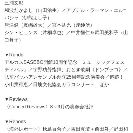
三浦文彰
和波たかよし（山田治生）／アブデル・ラーマン・エル=
バシャ（伊熊よし子）
唐津健（真嶋雄大）／宮本益光（岸純信）
シン・ヒョンス（片桐卓也）／中井恒仁＆武田美和子（山
口眞子）
▼Rondo
アルカスSASEBO開館10周年記念「ミュージックフェス
ティバル」／宇野功芳指揮、おとぎ歌劇《ドンブラコ》／
弘前バッハアンサンブル創立25周年記念演奏会／追跡！
小山実稚恵／日墺文化協会ガラコンサート、ほか
▼Reviews
〈Concert Reviews〉8～9月の演奏会批評
▼Reports
〈海外レポート〉秋島百合子／吉田真澄＋前田炎／野田和