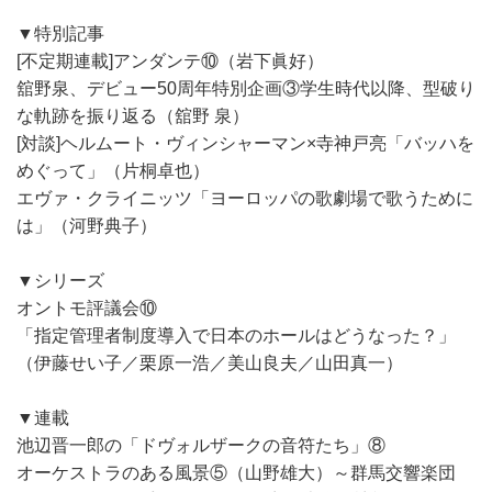
▼特別記事
[不定期連載]アンダンテ⑩（岩下眞好）
舘野泉、デビュー50周年特別企画③学生時代以降、型破り
な軌跡を振り返る（舘野 泉）
[対談]ヘルムート・ヴィンシャーマン×寺神戸亮「バッハを
めぐって」（片桐卓也）
エヴァ・クライニッツ「ヨーロッパの歌劇場で歌うために
は」（河野典子）
▼シリーズ
オントモ評議会⑩
「指定管理者制度導入で日本のホールはどうなった？」
（伊藤せい子／栗原一浩／美山良夫／山田真一）
▼連載
池辺晋一郎の「ドヴォルザークの音符たち」⑧
オーケストラのある風景⑤（山野雄大）～群馬交響楽団