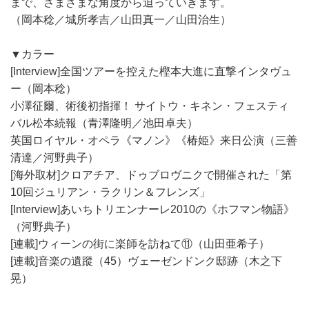
まで、さまざまな角度から迫っていきます。
（岡本稔／城所孝吉／山田真一／山田治生）
▼カラー
[Interview]全国ツアーを控えた樫本大進に直撃インタヴュ
ー（岡本稔）
小澤征爾、術後初指揮！ サイトウ・キネン・フェスティ
バル松本続報（青澤隆明／池田卓夫）
英国ロイヤル・オペラ《マノン》《椿姫》来日公演（三善
清達／河野典子）
[海外取材]クロアチア、ドゥブロヴニクで開催された「第
10回ジュリアン・ラクリン＆フレンズ」
[Interview]あいちトリエンナーレ2010の《ホフマン物語》
（河野典子）
[連載]ウィーンの街に楽師を訪ねて⑪（山田亜希子）
[連載]音楽の遺蹤（45）ヴェーゼンドンク邸跡（木之下
晃）