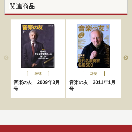
関連商品
雑誌
雑誌
音楽の友 2009年3月
音楽の友 2011年1月
音
号
号
月