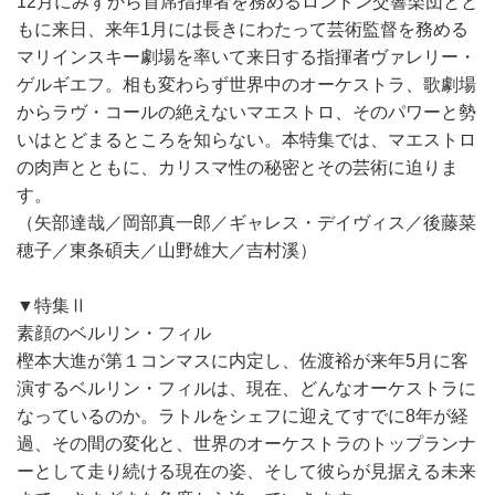
12月にみずから首席指揮者を務めるロンドン交響楽団とと
もに来日、来年1月には長きにわたって芸術監督を務める
マリインスキー劇場を率いて来日する指揮者ヴァレリー・
ゲルギエフ。相も変わらず世界中のオーケストラ、歌劇場
からラヴ・コールの絶えないマエストロ、そのパワーと勢
いはとどまるところを知らない。本特集では、マエストロ
の肉声とともに、カリスマ性の秘密とその芸術に迫りま
す。
（矢部達哉／岡部真一郎／ギャレス・デイヴィス／後藤菜
穂子／東条碩夫／山野雄大／吉村溪）
▼特集Ⅱ
素顔のベルリン・フィル
樫本大進が第１コンマスに内定し、佐渡裕が来年5月に客
演するベルリン・フィルは、現在、どんなオーケストラに
なっているのか。ラトルをシェフに迎えてすでに8年が経
過、その間の変化と、世界のオーケストラのトップランナ
ーとして走り続ける現在の姿、そして彼らが見据える未来