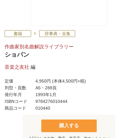
書籍
辞事典・全集
作曲家別名曲解説ライブラリー
ショパン
音楽之友社
編
定価
4,950円
(本体4,500円+税)
判型・頁数
A5・288頁
発行年月
1993年1月
ISBNコード
9784276010444
商品コード
010440
購入する