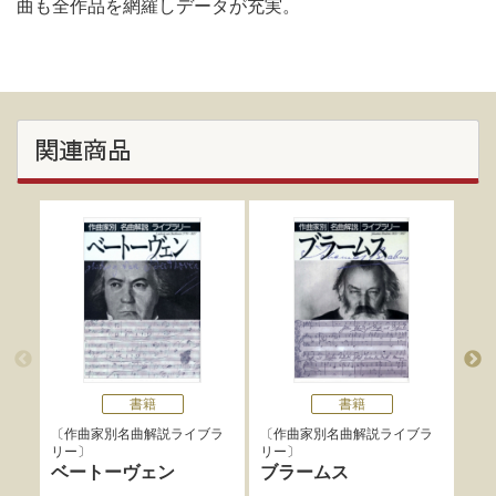
曲も全作品を網羅しデータが充実。
関連商品
書籍
書籍
作曲家別名曲解説ライブラ
作曲家別名曲解説ライブラ
作
リー
リー
リー
ベートーヴェン
ブラームス
マ