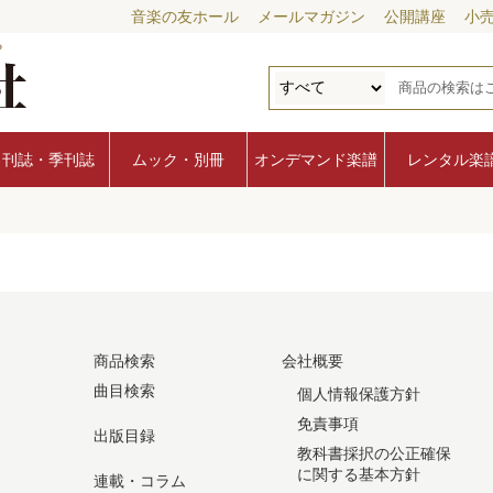
音楽の友ホール
メールマガジン
公開講座
小
月刊誌・季刊誌
ムック・別冊
オンデマンド楽譜
レンタル楽
商品検索
会社概要
曲目検索
個人情報保護方針
免責事項
出版目録
教科書採択の公正確保
に関する基本方針
連載・コラム