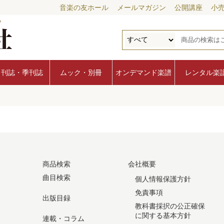
音楽の友ホール
メールマガジン
公開講座
小
月刊誌・季刊誌
ムック・別冊
オンデマンド楽譜
レンタル楽
商品検索
会社概要
曲目検索
個人情報保護方針
免責事項
出版目録
教科書採択の公正確保
に関する基本方針
連載・コラム