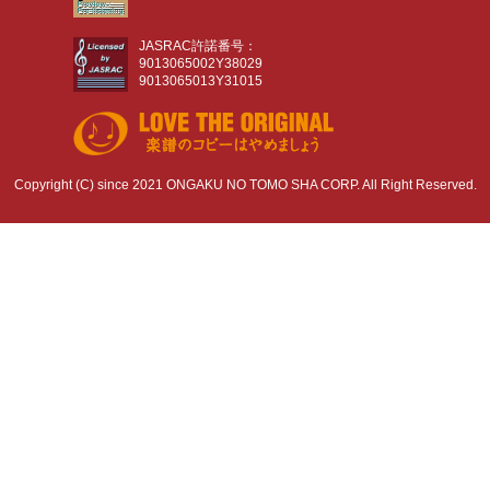
JASRAC許諾番号：
9013065002Y38029
9013065013Y31015
Copyright (C) since 2021 ONGAKU NO TOMO SHA CORP. All Right Reserved.