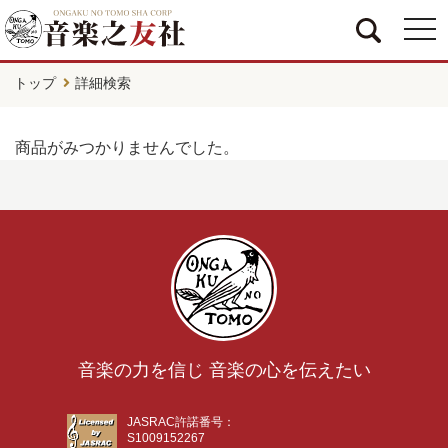
togg
navi
トップ
詳細検索
商品がみつかりませんでした。
音楽の力を信じ 音楽の心を伝えたい
JASRAC許諾番号：
S1009152267