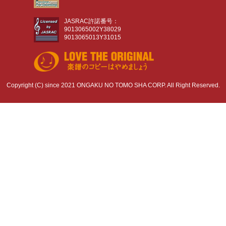
JASRAC許諾番号：
9013065002Y38029
9013065013Y31015
Copyright (C) since 2021 ONGAKU NO TOMO SHA CORP. All Right Reserved.