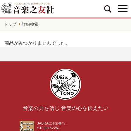
togg
navi
トップ
詳細検索
商品がみつかりませんでした。
音楽の力を信じ 音楽の心を伝えたい
JASRAC許諾番号：
S1009152267