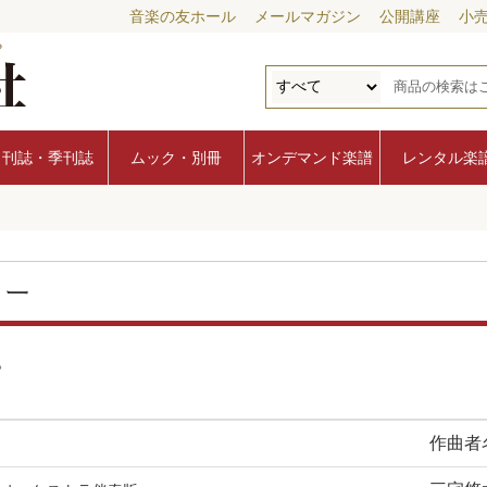
音楽の友ホール
メールマガジン
公開講座
小
月刊誌・季刊誌
ムック・別冊
オンデマンド楽譜
レンタル楽
リー
。
作曲者