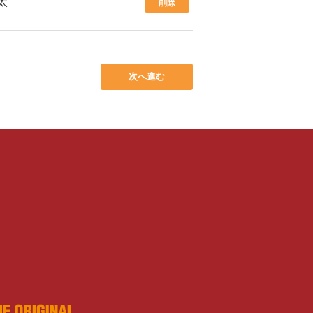
太
削除
次へ進む