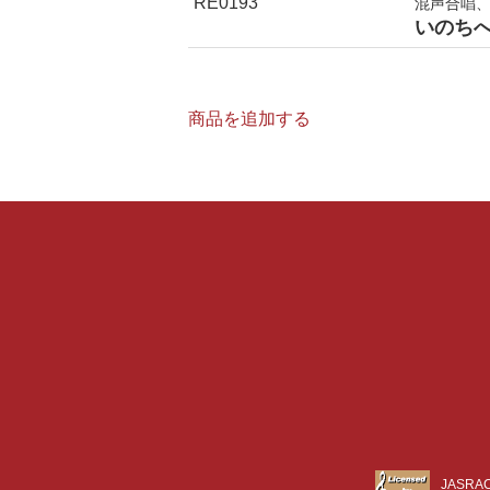
RE0193
混声合唱
いのち
商品を追加する
JASR