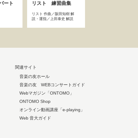
パート
リスト 練習曲集
リスト
作曲／
阪田知樹
解
説・運指／
上田泰史
解説
関連サイト
音楽の友ホール
音楽の友 WEBコンサートガイド
Webマガジン「ONTOMO」
ONTOMO Shop
オンライン動画講座「e-playing」
Web 音大ガイド