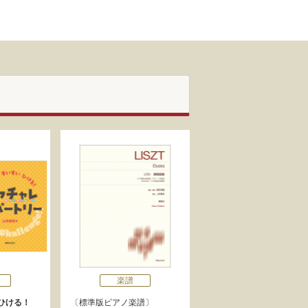
楽譜
ひける！
標準版ピアノ楽譜