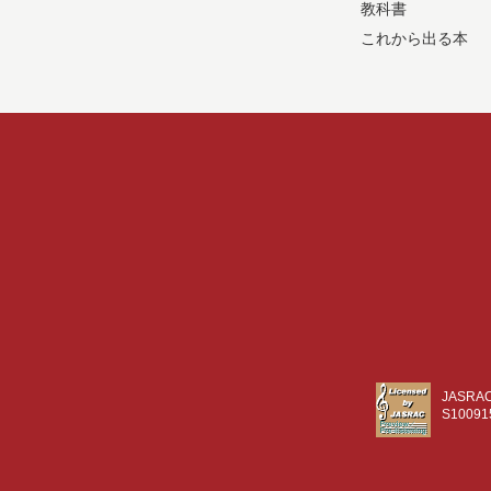
教科書
これから出る本
JASR
S10091