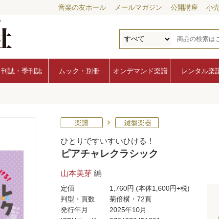
音楽の友ホール
メールマガジン
公開講座
小
月刊誌・季刊誌
ムック・別冊
オンデマンド楽譜
レンタル楽
ク
楽譜
鍵盤楽器
ひとりですいすいひける！
ピアチャレクラシック
山本美芽
編
定価
1,760円
(本体1,600円+税)
判型・頁数
菊倍横・72頁
発行年月
2025年10月