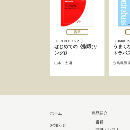
書籍
ON BOOKS 21
Band Jo
はじめての《指環(リ
うまく
ング)》
トラバ
山本一太
著
永島義男
ホーム
商品紹介
書籍
お知らせ
楽譜・ソフト