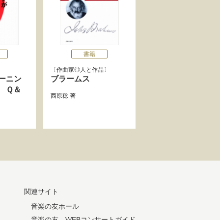
書籍
作曲家◎人と作品
ーニン
ブラームス
 Ｑ＆
西原稔
著
関連サイト
音楽の友ホール
音楽の友 WEBコンサートガイド