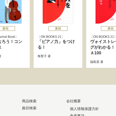
書籍
書籍
書籍
urnal Book
ON BOOKS 21
ON BOOKS 21
なろう！コン
「ピアノ力」をつけ
ヴォイストレ
ス
る！
グがわかる！
Ａ100
著
角聖子
著
福島英
著
商品検索
会社概要
曲目検索
個人情報保護方針
免責事項