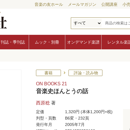
音楽の友ホール
メールマガジン
公開講座
小
月刊誌・季刊誌
ムック・別冊
オンデマンド楽譜
レンタル楽
書籍
評論・読み物
ON BOOKS 21
音楽史ほんとうの話
西原稔
著
定価
1,320円
(本体1,200円+税)
判型・頁数
B6変・232頁
発行年月
2005年7月