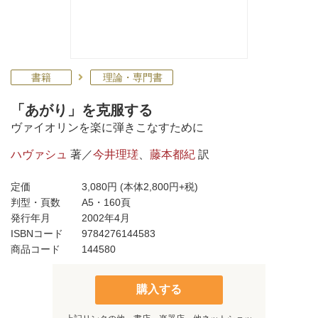
書籍
理論・専門書
「あがり」を克服する
ヴァイオリンを楽に弾きこなすために
ハヴァシュ
著／
今井理瑳
、
藤本都紀
訳
定価
3,080円
(本体2,800円+税)
判型・頁数
A5・160頁
発行年月
2002年4月
ISBNコード
9784276144583
商品コード
144580
購入する