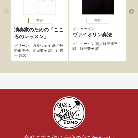
書籍
書籍
メニューイン
演奏家のための「ここ
ヨ
ヴァイオリン奏法
ろのレッスン」
ヴ
ト
メニューイン
著／
服部成三
グリーン
、
ガルウェイ
著／
丹
郎
、
服部豊子
訳
野由美子
、
池田並子
訳／
辻秀
シゲ
一
監訳