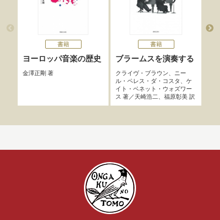
書籍
書籍
作
ヨーロッパ音楽の歴史
ブラームスを演奏する
ブ
金澤正剛
著
クライヴ・ブラウン
、
ニー
ル・ペレス・ダ・コスタ
、
ケ
西原
イト・ベネット・ウォズワー
ス
著／
天崎浩二
、
福原彰美
訳