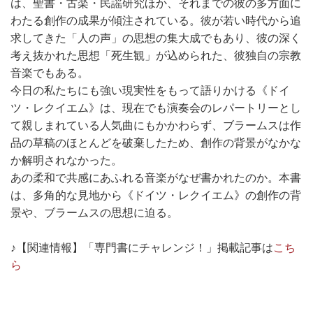
は、聖書・古楽・民謡研究ほか、それまでの彼の多方面に
わたる創作の成果が傾注されている。彼が若い時代から追
求してきた「人の声」の思想の集大成でもあり、彼の深く
考え抜かれた思想「死生観」が込められた、彼独自の宗教
音楽でもある。
今日の私たちにも強い現実性をもって語りかける《ドイ
ツ・レクイエム》は、現在でも演奏会のレパートリーとし
て親しまれている人気曲にもかかわらず、ブラームスは作
品の草稿のほとんどを破棄したため、創作の背景がなかな
か解明されなかった。
あの柔和で共感にあふれる音楽がなぜ書かれたのか。本書
は、多角的な見地から《ドイツ・レクイエム》の創作の背
景や、ブラームスの思想に迫る。
♪【関連情報】「専門書にチャレンジ！」掲載記事は
こち
ら