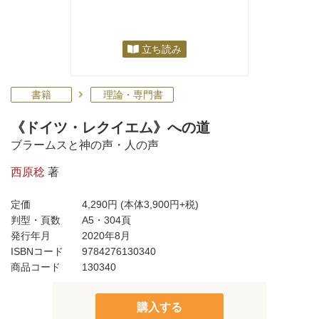
立ち読み
書籍
理論・専門書
《ドイツ・レクイエム》への道
ブラームスと神の声・人の声
西原稔
著
定価
4,290円
(本体3,900円+税)
判型・頁数
A5・304頁
発行年月
2020年8月
ISBNコード
9784276130340
商品コード
130340
購入する