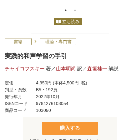
立ち読み
書籍
理論・専門書
実践的和声学習の手引
チャイコフスキー
著／
山本明尚
訳／
森垣桂一
解説
定価
4,950円
(本体4,500円+税)
判型・頁数
B5・192頁
発行年月
2022年10月
ISBNコード
9784276103054
商品コード
103050
購入する