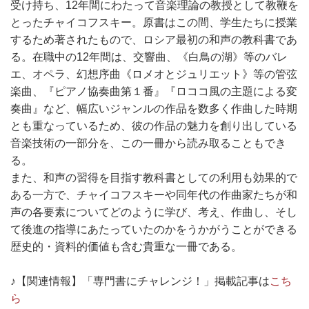
受け持ち、12年間にわたって音楽理論の教授として教鞭を
とったチャイコフスキー。原書はこの間、学生たちに授業
するため著されたもので、ロシア最初の和声の教科書であ
る。在職中の12年間は、交響曲、《白鳥の湖》等のバレ
エ、オペラ、幻想序曲《ロメオとジュリエット》等の管弦
楽曲、『ピアノ協奏曲第１番』『ロココ風の主題による変
奏曲』など、幅広いジャンルの作品を数多く作曲した時期
とも重なっているため、彼の作品の魅力を創り出している
音楽技術の一部分を、この一冊から読み取ることもでき
る。
また、和声の習得を目指す教科書としての利用も効果的で
ある一方で、チャイコフスキーや同年代の作曲家たちが和
声の各要素についてどのように学び、考え、作曲し、そし
て後進の指導にあたっていたのかをうかがうことができる
歴史的・資料的価値も含む貴重な一冊である。
♪【関連情報】「専門書にチャレンジ！」掲載記事は
こち
ら