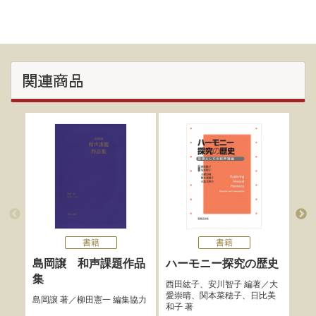
関連商品
書籍
書籍
島岡譲 和声課題作品
ハーモニー探究の歴史
バ
集
対
西田紘子
、
安川智子
編著／
大
愛崇晴
、
関本菜穂子
、
日比美
島岡譲
著／
柳田憲一
編集協力
K.
和子
著